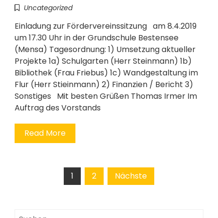
Uncategorized
Einladung zur Fördervereinssitzung am 8.4.2019
um 17.30 Uhr in der Grundschule Bestensee
(Mensa) Tagesordnung: 1) Umsetzung aktueller
Projekte 1a) Schulgarten (Herr Steinmann) 1b)
Bibliothek (Frau Friebus) 1c) Wandgestaltung im
Flur (Herr Stieinmann) 2) Finanzien / Bericht 3)
Sonstiges Mit besten Grüßen Thomas Irmer Im
Auftrag des Vorstands
Read More
Seitennummerierung
1
2
Nächste
der
Beiträge
Suchen